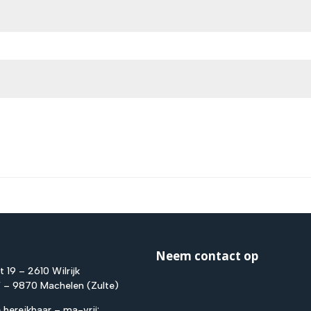
Neem contact op
t 19 – 2610 Wilrijk
F – 9870 Machelen (Zulte)
 bereikbaar – ma-vrij: