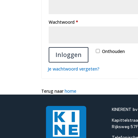
Vereist
Wachtwoord
*
Onthouden
Inloggen
Je wachtwoord vergeten?
Terug naar
home
KINERENT bv
Kapittelstraa
Rijksweg 57
Telefonische