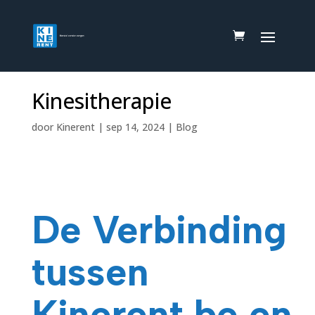
Kinesitherapie
door
Kinerent
|
sep 14, 2024
|
Blog
De Verbinding
tussen
Kinerent.be en