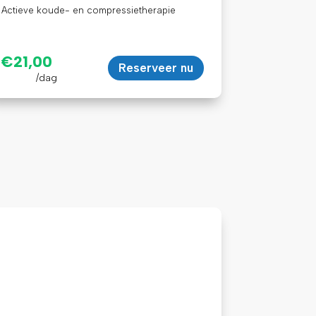
Actieve koude- en compressietherapie
€
21,00
Reserveer nu
/dag