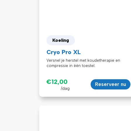
Koeling
Cryo Pro XL
Versnel je herstel met koudetherapie en
compressie in één toestel.
€
12,00
Reserveer nu
/dag