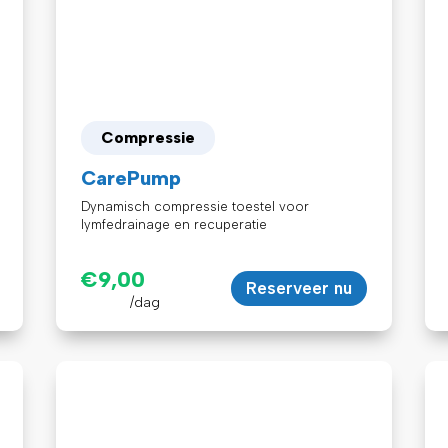
Compressie
CarePump
Dynamisch compressie toestel voor
lymfedrainage en recuperatie
€
9,00
Reserveer nu
/dag