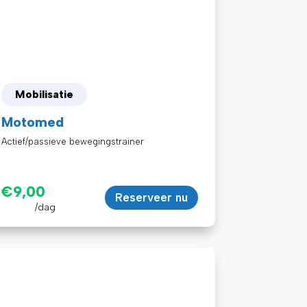
Mobilisatie
Motomed
Actief/passieve bewegingstrainer
€
9,00
Reserveer nu
/dag